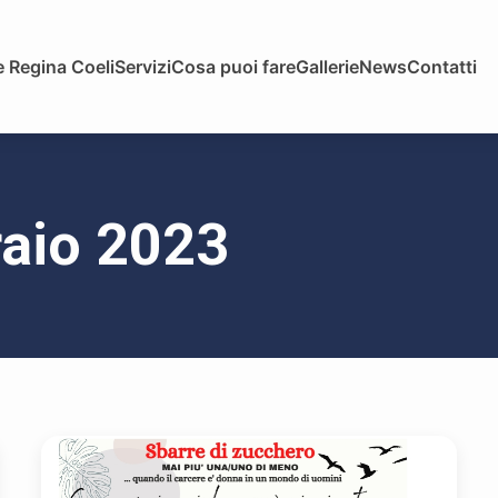
 Regina Coeli
Servizi
Cosa puoi fare
Gallerie
News
Contatti
raio 2023