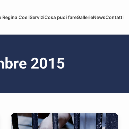
 Regina Coeli
Servizi
Cosa puoi fare
Gallerie
News
Contatti
embre 2015