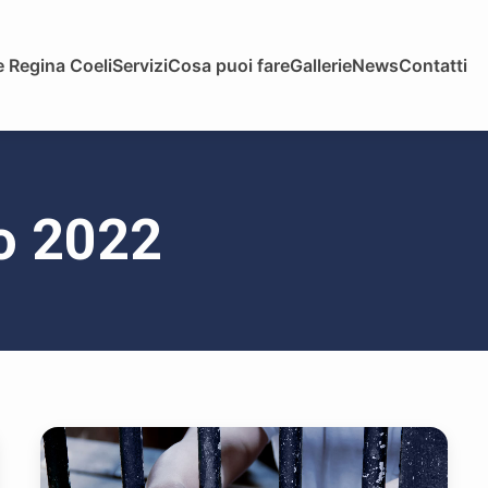
 Regina Coeli
Servizi
Cosa puoi fare
Gallerie
News
Contatti
zo 2022