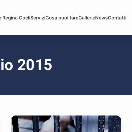
 Regina Coeli
Servizi
Cosa puoi fare
Gallerie
News
Contatti
gio 2015