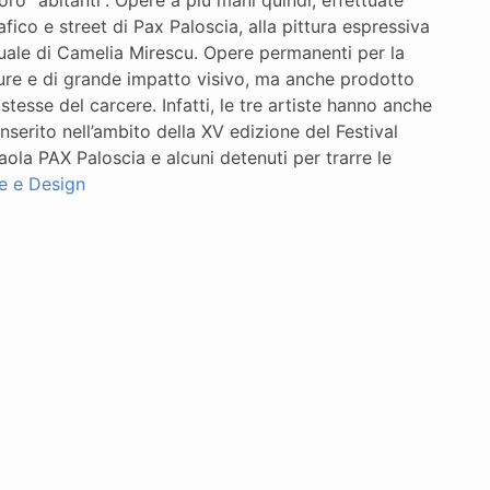
 loro “abitanti”. Opere a più mani quindi, effettuate
fico e street di Pax Paloscia, alla pittura espressiva
isuale di Camelia Mirescu. Opere permanenti per la
isure e di grande impatto visivo, ma anche prodotto
stesse del carcere. Infatti, le tre artiste hanno anche
 inserito nell’ambito della XV edizione del Festival
Paola PAX Paloscia e alcuni detenuti per trarre le
te e Design