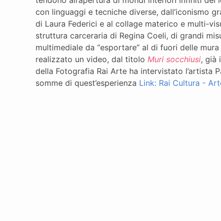
tendono all’apertura di mondi interiori infiniti dei
con linguaggi e tecniche diverse, dall’iconismo gra
di Laura Federici e al collage materico e multi-v
struttura carceraria di Regina Coeli, di grandi m
multimediale da “esportare” al di fuori delle mura 
realizzato un video, dal titolo
Muri socchiusi
, già
della Fotografia Rai Arte ha intervistato l’artista 
somme di quest’esperienza
Link: Rai Cultura - Ar