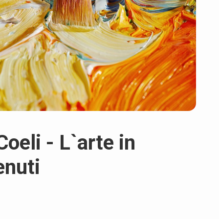
oeli - L`arte in
enuti