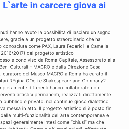
 L`arte in carcere giova ai
nuti hanno avuto la possibilità di lasciare un segno
arcere, grazie a un progetto straordinario che ha
lio conosciuta come PAX, Laura Federici e Camelia
 (2016/2017) del progetto artistico
mosso e condiviso da Roma Capitale, Assessorato alla
 Beni Culturali – MACRO e dalla Direzione Casa
i,, curatore del Museo MACRO a Roma ha curato il
ontari REgina COeli e Shakespeare and Company2.
ompletamente differenti hanno collaborato con i
terventi artistici permanenti, realizzati direttamente
ra pubblico e privato, nel continuo gioco dialettico
va messa in atto. Il progetto artistico si è posto fin
ella multi-funzionalità dell’arte contemporanea e
in spazi generalmente intesi come “chiusi” ma che