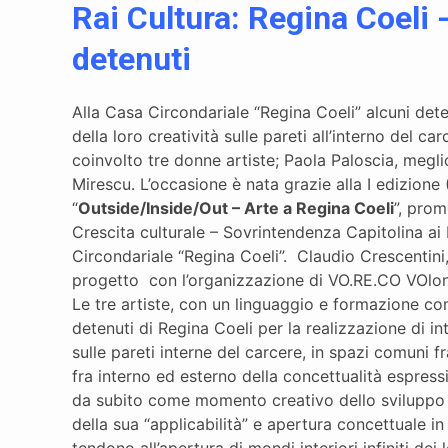
Rai Cultura: Regina Coeli -
detenuti
Alla Casa Circondariale “Regina Coeli” alcuni dete
della loro creatività sulle pareti all’interno del c
coinvolto tre donne artiste; Paola Paloscia, meg
Mirescu. L’occasione è nata grazie alla I edizione
“
Outside/Inside/Out – Arte a Regina Coeli
”, pro
Crescita culturale – Sovrintendenza Capitolina ai
Circondariale “Regina Coeli”. Claudio Crescentin
progetto con l’organizzazione di VO.RE.CO VOl
Le tre artiste, con un linguaggio e formazione c
detenuti di Regina Coeli per la realizzazione di in
sulle pareti interne del carcere, in spazi comuni f
fra interno ed esterno della concettualità espressi
da subito come momento creativo dello sviluppo d
della sua “applicabilità” e apertura concettuale 