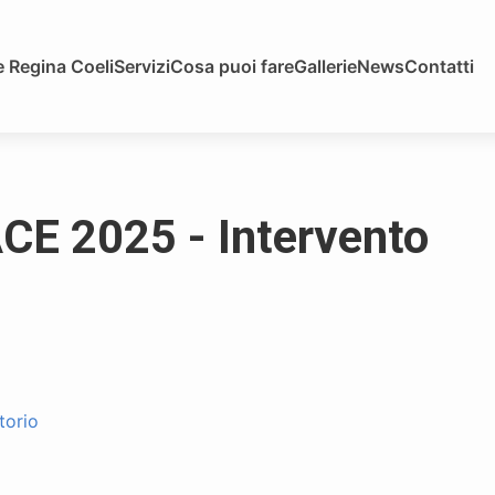
 Regina Coeli
Servizi
Cosa puoi fare
Gallerie
News
Contatti
E 2025 - Intervento
torio