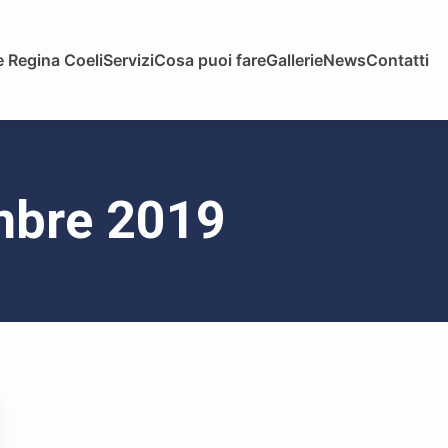
 Regina Coeli
Servizi
Cosa puoi fare
Gallerie
News
Contatti
embre 2019