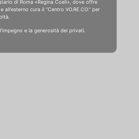
iziario di Roma «Regina Coeli», dove offre
e all’esterno cura il “Centro VO.RE.CO.” per
oltà.
l’impegno e la generosità dei privati.