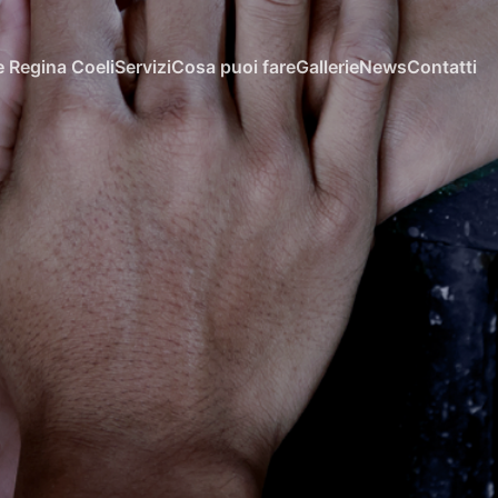
 Regina Coeli
Servizi
Cosa puoi fare
Gallerie
News
Contatti